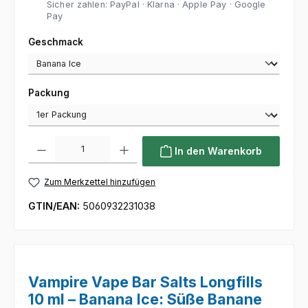
Sicher zahlen: PayPal · Klarna · Apple Pay · Google
Pay
auswählen
Geschmack
auswählen
Packung
Produkt Anzahl: Gib den gewünschten Wert ein oder benutze die Sc
In den Warenkorb
Zum Merkzettel hinzufügen
GTIN/EAN:
5060932231038
Vampire Vape Bar Salts Longfills
10 ml – Banana Ice: Süße Banane