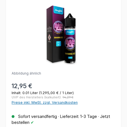
Bildergalerie überspringen
Abbildung ähnlich
Regulärer Preis:
12,95 €
Inhalt:
0.01 Liter
(1.295,00 € / 1 Liter)
UVP des Herstellers (kalkuliert):
14,29 €
Preise inkl. MwSt. zzgl. Versandkosten
Sofort versandfertig · Lieferzeit: 1-3 Tage · Jetzt
bestellen
✔