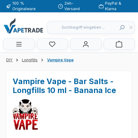
100 %
24h-
PayPal &
Zum Hauptinhalt springen
Originalware
Versand
Klarna
Du hast 0 Produkte auf dem Merkzette
DIY
Longfills
Vampire Vape
Vampire Vape - Bar Salts -
Longfills 10 ml - Banana Ice