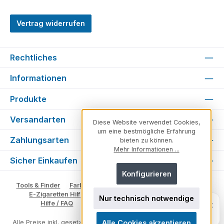
Vertrag widerrufen
Rechtliches
Informationen
Produkte
Versandarten
Diese Website verwendet Cookies,
um eine bestmögliche Erfahrung
Zahlungsarten
bieten zu können.
Mehr Informationen ...
Sicher Einkaufen
Konfigurieren
Tools & Finder
Farben & Varianten
Geschmack suchen
E-Zigaretten Hilfe
Fachberater
Vape Ratgeber
Nur technisch notwendige
Unsicher, welches Produkt zu dir
×
Hilfe / FAQ
Glossar
Impressum
Kontakt
passt?
Persönlich. Direkt. Hilfreich.
Alle Cookies akzeptieren
Alle Preise inkl. gesetzl. Mehrwertsteuer zzgl.
Versandkosten
und