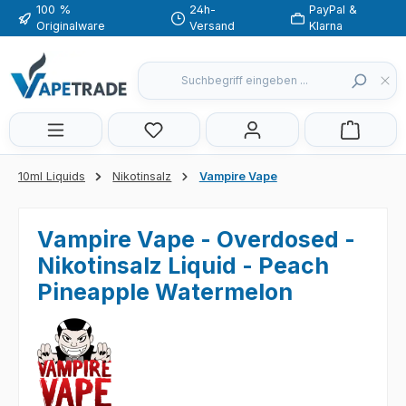
100 %
24h-
PayPal &
Zum Hauptinhalt springen
Originalware
Versand
Klarna
Du hast 0 Produkte auf dem Merkzette
10ml Liquids
Nikotinsalz
Vampire Vape
Vampire Vape - Overdosed -
Nikotinsalz Liquid - Peach
Pineapple Watermelon