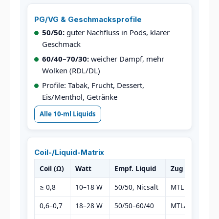
PG/VG & Geschmacksprofile
50/50:
guter Nachfluss in Pods, klarer
Geschmack
60/40–70/30:
weicher Dampf, mehr
Wolken (RDL/DL)
Profile: Tabak, Frucht, Dessert,
Eis/Menthol, Getränke
Alle 10-ml Liquids
Coil-/Liquid-Matrix
Coil (Ω)
Watt
Empf. Liquid
Zug
Hi
≥ 0,8
10–18 W
50/50, Nicsalt
MTL
Um
0,6–0,7
18–28 W
50/50–60/40
MTL/RDL
Et