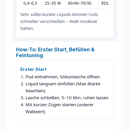
0,4–0,5
25–35 W
60/40–70/30
RDL
Me
Sehr süße/dunkle Liquids können Coils
schneller verschleißen – Watt moderat
halten.
How-To: Erster Start, Befüllen &
Feintuning
Erster Start
Pod entnehmen, Silikonlasche öffnen
Liquid langsam einfüllen (Max-Marke
beachten)
Lasche schließen, 5–10 Min. ruhen lassen
Mit kurzen Zügen starten (unterer
Wattwert)