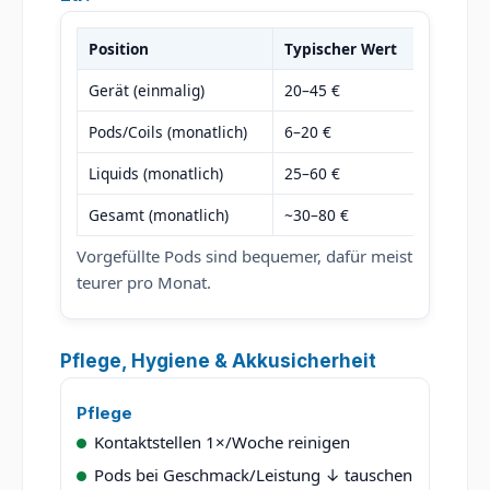
Position
Typischer Wert
Kommen
Gerät (einmalig)
20–45 €
Pod-Sys
Pods/Coils (monatlich)
6–20 €
1–3 Pod
Liquids (monatlich)
25–60 €
Verbrau
Gesamt (monatlich)
~30–80 €
Nachfül
Vorgefüllte Pods sind bequemer, dafür meist
teurer pro Monat.
Pflege, Hygiene & Akkusicherheit
Pflege
Kontaktstellen 1×/Woche reinigen
Pods bei Geschmack/Leistung ↓ tauschen