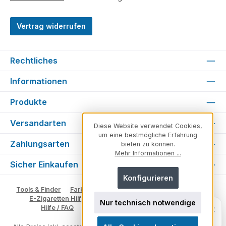
Vertrag widerrufen
Rechtliches
Informationen
Produkte
Versandarten
Diese Website verwendet Cookies,
um eine bestmögliche Erfahrung
Zahlungsarten
bieten zu können.
Mehr Informationen ...
Sicher Einkaufen
Konfigurieren
Tools & Finder
Farben & Varianten
Geschmack suchen
E-Zigaretten Hilfe
Fachberater
Vape Ratgeber
Nur technisch notwendige
Fragen zu unserem Sortiment? Ich
×
Hilfe / FAQ
Glossar
Impressum
Kontakt
helfe dir weiter.
Persönlich. Direkt. Hilfreich.