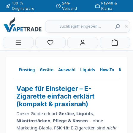
100 %
24h-
PayPal &
Zum Hauptinhalt springen
Originalware
Versand
Klarna
Du hast 0 Produkte auf dem Merkzette
Einstieg
Geräte
Auswahl
Liquids
How-To
Kosten
Vape für Einsteiger – E-
Zigarette einfach erklärt
(kompakt & praxisnah)
Dieser Guide erklärt
Geräte, Liquids,
Nikotinstärken, Pflege & Kosten
– ohne
Marketing-Blabla.
FSK 18:
E-Zigaretten sind
nicht