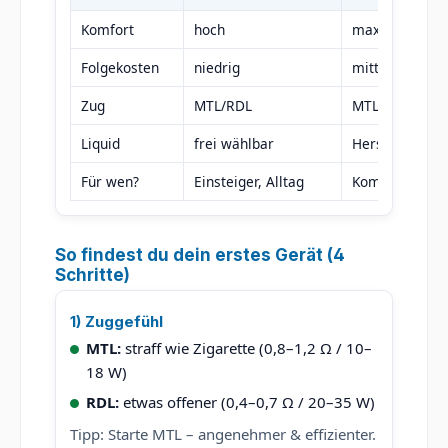
Komfort
hoch
maximal
Folgekosten
niedrig
mittel
Zug
MTL/RDL
MTL
Liquid
frei wählbar
Hersteller-Pod
Für wen?
Einsteiger, Alltag
Komfort-Fans
So findest du dein erstes Gerät (4
Schritte)
1) Zuggefühl
MTL:
straff wie Zigarette (0,8–1,2 Ω / 10–
18 W)
RDL:
etwas offener (0,4–0,7 Ω / 20–35 W)
Tipp: Starte MTL – angenehmer & effizienter.