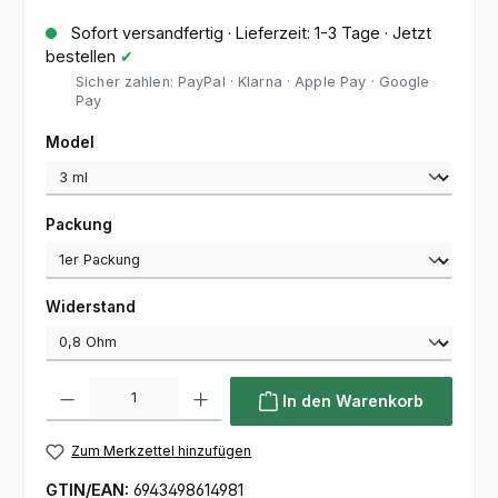
Sofort versandfertig · Lieferzeit: 1-3 Tage · Jetzt
bestellen
✔
Sicher zahlen: PayPal · Klarna · Apple Pay · Google
Pay
auswählen
Model
auswählen
Packung
auswählen
Widerstand
Produkt Anzahl: Gib den gewünschten Wert ein oder benutze die Sc
In den Warenkorb
Zum Merkzettel hinzufügen
GTIN/EAN:
6943498614981