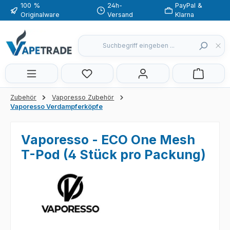
100 %
24h-
PayPal &
Zum Hauptinhalt springen
Originalware
Versand
Klarna
Du hast 0 Produkte auf dem Merkzette
Zubehör
Vaporesso Zubehör
Vaporesso Verdampferköpfe
Vaporesso - ECO One Mesh
T-Pod (4 Stück pro Packung)