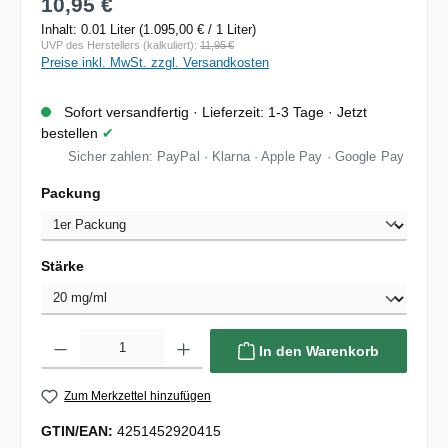
10,95 €
Inhalt:
0.01 Liter
(1.095,00 € / 1 Liter)
UVP des Herstellers (kalkuliert):
11,95 €
Preise inkl. MwSt. zzgl. Versandkosten
Sofort versandfertig · Lieferzeit: 1-3 Tage · Jetzt
bestellen
✔
Sicher zahlen: PayPal · Klarna · Apple Pay · Google Pay
auswählen
Packung
auswählen
Stärke
Produkt Anzahl: Gib den gewünschten Wert ein oder benutze die Schal
In den Warenkorb
Zum Merkzettel hinzufügen
GTIN/EAN:
4251452920415