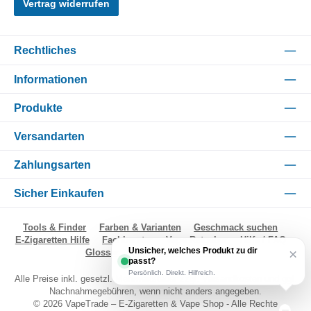
Vertrag widerrufen
Rechtliches
Informationen
Produkte
Versandarten
Zahlungsarten
Sicher Einkaufen
Tools & Finder
Farben & Varianten
Geschmack suchen
E-Zigaretten Hilfe
Fachberater
Vape Ratgeber
Hilfe / FAQ
Unsicher, welches Produkt zu dir
×
Glossar
Impressum
Kontakt
passt?
Persönlich. Direkt. Hilfreich.
Alle Preise inkl. gesetzl. Mehrwertsteuer zzgl.
Versandkosten
und ggf.
Nachnahmegebühren, wenn nicht anders angegeben.
© 2026 VapeTrade – E-Zigaretten & Vape Shop - Alle Rechte