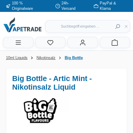
100 %
24h-
PayPal &
Zum Hauptinhalt springen
Originalware
Versand
Klarna
10ml Liquids
Nikotinsalz
Big Bottle
Big Bottle - Artic Mint -
Nikotinsalz Liquid