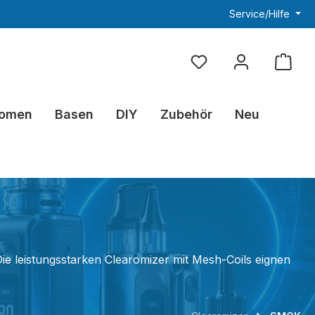
Service/Hilfe
Du hast 0 Produkte au
omen
Basen
DIY
Zubehör
Neu
ie leistungsstarken Clearomizer mit Mesh-Coils eignen