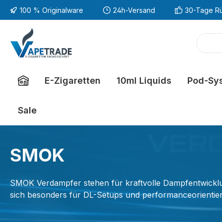
100 % Originalware
24h-Versand
30-Tage R
m Hauptinhalt springen
Zur Suche springen
Zur Hauptnavigation springen
E-Zigaretten
10ml Liquids
Pod-Sy
Sale
SMOK
SMOK Verdampfer stehen für kraftvolle Dampfentwicklung
sich besonders für DL-Setups und performanceorientie