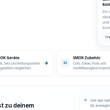
kom
Ein 
dass
und 
Kont
TFV
OK Geräte
SMOK Zubehör
→
03
s, Sets und leistungsstarke
Coils, Gläser, Pods und
igaretten vergleichen.
modellbezogene Ersatztei
Soll das Se
t zu deinem
DL ermögli