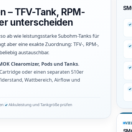
SMO
n – TFV-Tank, RPM-
her unterscheiden
o ab wie leistungsstarke Subohm-Tanks für
langt aber eine exakte Zuordnung: TFV-, RPM-,
 beliebig austauschbar.
MOK Clearomizer, Pods und Tanks
.
Cartridge oder einen separaten 510er
iderstand, Wattbereich, Airflow und
hen
Akkuleistung und Tankgröße prüfen
VIE
SMO