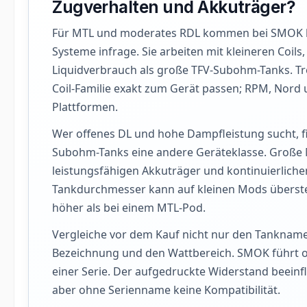
Zugverhalten und Akkuträger?
Für MTL und moderates RDL kommen bei SMOK h
Systeme infrage. Sie arbeiten mit kleineren Coil
Liquidverbrauch als große TFV-Subohm-Tanks.
Coil-Familie exakt zum Gerät passen; RPM, Nord 
Plattformen.
Wer offenes DL und hohe Dampfleistung sucht, fi
Subohm-Tanks eine andere Geräteklasse. Große Me
leistungsfähigen Akkuträger und kontinuierliche
Tankdurchmesser kann auf kleinen Mods übersteh
höher als bei einem MTL-Pod.
Vergleiche vor dem Kauf nicht nur den Tanknamen
Bezeichnung und den Wattbereich. SMOK führt of
einer Serie. Der aufgedruckte Widerstand beeinf
aber ohne Serienname keine Kompatibilität.