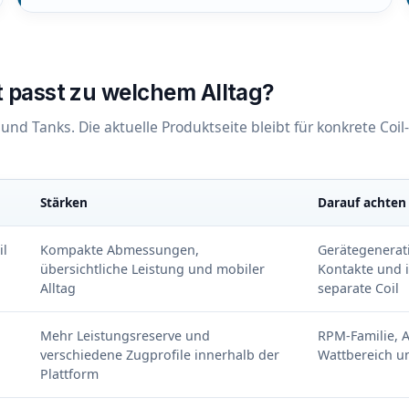
passt zu welchem Alltag?
nd Tanks. Die aktuelle Produktseite bleibt für konkrete Coil
Stärken
Darauf achten
 RPM-Pod-Mods und TFV-Subohm-Tanks
il
Kompakte Abmessungen,
Gerätegenerati
übersichtliche Leistung und mobiler
Kontakte und i
Alltag
separate Coil
Mehr Leistungsreserve und
RPM-Familie, A
verschiedene Zugprofile innerhalb der
Wattbereich u
Plattform