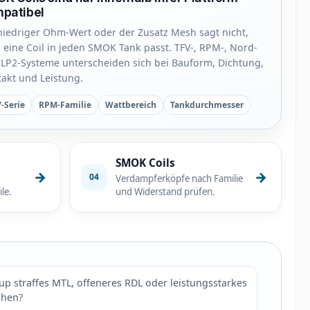
patibel
niedriger Ohm-Wert oder der Zusatz Mesh sagt nicht,
 eine Coil in jeden SMOK Tank passt. TFV-, RPM-, Nord-
LP2-Systeme unterscheiden sich bei Bauform, Dichtung,
akt und Leistung.
-Serie
RPM-Familie
Wattbereich
Tankdurchmesser
SMOK Coils
→
→
04
Verdampferköpfe nach Familie
le.
und Widerstand prüfen.
tup straffes MTL, offeneres RDL oder leistungsstarkes
chen?