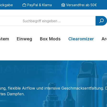
ückgabe
PayPal & Klarna
Versandfrei ab 50€
stem
Einweg
Box Mods
Clearomizer
Ar
, flexible Airflow und intensive Geschmacksentfaltung. D
rtes Dampfen.