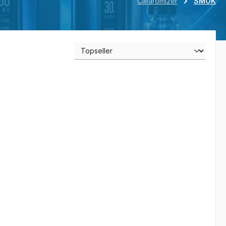
Clearomizer
SMOK