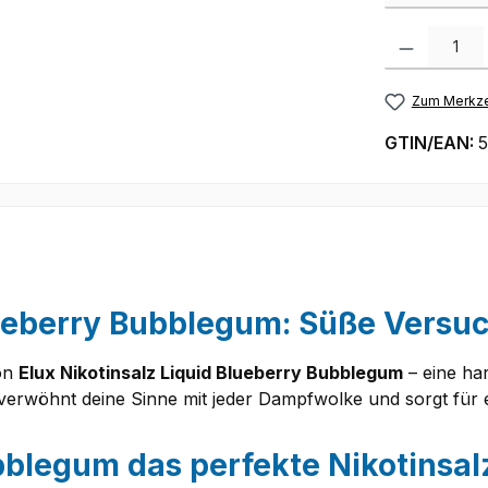
Produkt Anzah
Zum Merkze
GTIN/EAN:
5
Blueberry Bubblegum: Süße Versu
von
Elux Nikotinsalz Liquid Blueberry Bubblegum
– eine ha
rwöhnt deine Sinne mit jeder Dampfwolke und sorgt für ei
blegum das perfekte Nikotinsalz