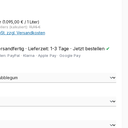
eis:
€
er
(1.095,00 € / 1 Liter)
lers (kalkuliert):
11,95 €
wSt. zzgl. Versandkosten
sandfertig · Lieferzeit: 1-3 Tage · Jetzt bestellen
✔
len: PayPal · Klarna · Apple Pay · Google Pay
auswählen
wählen
hlen