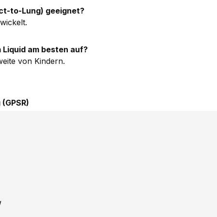
rect-to-Lung) geeignet?
wickelt.
 Liquid am besten auf?
eite von Kindern.
 (GPSR)
W