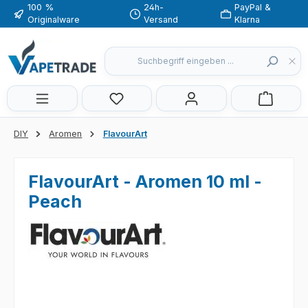
100 %
24h-
PayPal &
Zum Hauptinhalt springen
Originalware
Versand
Klarna
Du hast 0 Produkte auf dem Merkzette
DIY
Aromen
FlavourArt
FlavourArt - Aromen 10 ml -
Peach
Bildergalerie überspringen