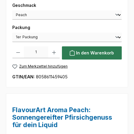
auswählen
Geschmack
auswählen
Packung
Produkt Anzahl: Gib den gewünschten Wert ein oder benutze die Sc
In den Warenkorb
Zum Merkzettel hinzufügen
GTIN/EAN:
8058611459405
FlavourArt Aroma Peach:
Sonnengereifter Pfirsichgenuss
für dein Liquid