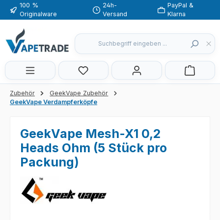
100 %
24h-
PayPal &
Zum Hauptinhalt springen
Originalware
Versand
Klarna
Du hast 0 Produkte auf dem Merkzette
Zubehör
GeekVape Zubehör
GeekVape Verdampferköpfe
GeekVape Mesh-X1 0,2
Heads Ohm (5 Stück pro
Packung)