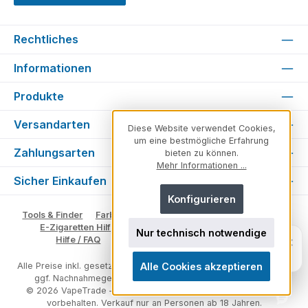
Rechtliches
Informationen
Produkte
Versandarten
Diese Website verwendet Cookies,
um eine bestmögliche Erfahrung
Zahlungsarten
bieten zu können.
Mehr Informationen ...
Sicher Einkaufen
Konfigurieren
Tools & Finder
Farben & Varianten
Geschmack suchen
E-Zigaretten Hilfe
Fachberater
Vape Ratgeber
Nur technisch notwendige
Unsicher, welches Produkt zu dir
×
Hilfe / FAQ
Glossar
Impressum
Kontakt
passt?
Persönlich. Direkt. Hilfreich.
Alle Cookies akzeptieren
Alle Preise inkl. gesetzl. Mehrwertsteuer zzgl.
Versandkosten
und
ggf. Nachnahmegebühren, wenn nicht anders angegeben.
© 2026 VapeTrade – E-Zigaretten & Vape Shop - Alle Rechte
vorbehalten. Verkauf nur an Personen ab 18 Jahren.