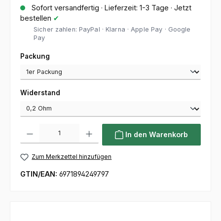
Sofort versandfertig · Lieferzeit: 1-3 Tage · Jetzt
bestellen
✔
Sicher zahlen: PayPal · Klarna · Apple Pay · Google
Pay
auswählen
Packung
auswählen
Widerstand
Produkt Anzahl: Gib den gewünschten Wert ein oder benutze die Sc
In den Warenkorb
Zum Merkzettel hinzufügen
GTIN/EAN:
6971894249797