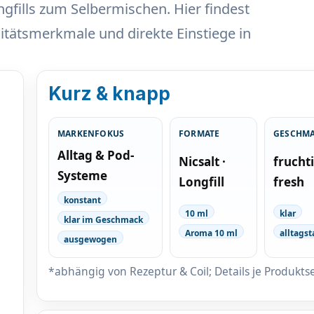
gfills
zum Selbermischen. Hier findest
alitätsmerkmale und
direkte Einstiege
in
Kurz & knapp
MARKENFOKUS
FORMATE
GESCHM
Alltag & Pod-
Nicsalt ·
fruchti
Systeme
Longfill
fresh
konstant
10 ml
klar
klar im Geschmack
Aroma 10 ml
alltagst
ausgewogen
*abhängig von Rezeptur & Coil; Details je Produktse