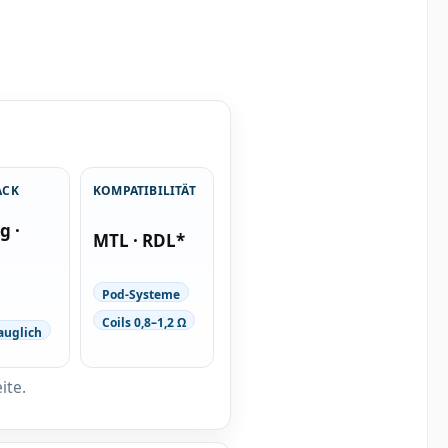
ACK
KOMPATIBILITÄT
g ·
MTL · RDL*
Pod-Systeme
Coils 0,8–1,2 Ω
auglich
ite.