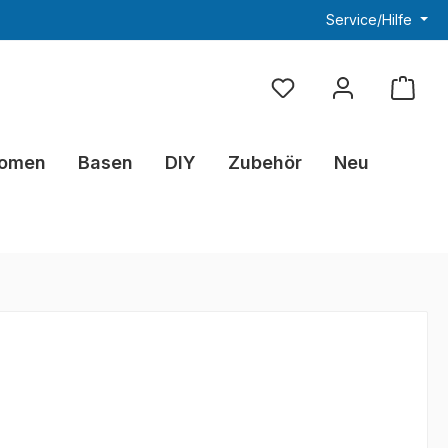
Service/Hilfe
Du hast 0 Produkte au
omen
Basen
DIY
Zubehör
Neu