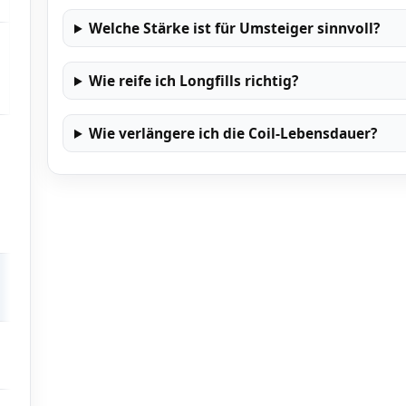
Welche Stärke ist für Umsteiger sinnvoll?
MTL & RDL – je nach Coil/Leistung;
mit Base & Nikotin-Shots auf
Wie reife ich Longfills richtig?
Zielstärke bringen
Wie verlängere ich die Coil-Lebensdauer?
Empfehlung Longfill
0–3 mg/ml (mit Shots
mischen)