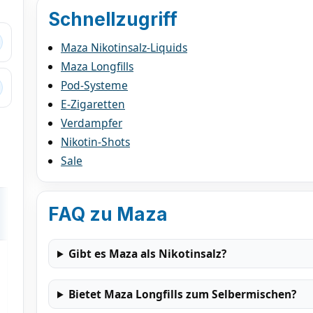
Schnellzugriff
Maza Nikotinsalz-Liquids
Maza Longfills
Pod-Systeme
E-Zigaretten
Verdampfer
Nikotin-Shots
Sale
Empfohlenes Setup
FAQ zu Maza
Gibt es Maza als Nikotinsalz?
Pod-Systeme (MTL), Coils ~0,8–1,2 Ω,
moderater Zugwiderstand
Bietet Maza Longfills zum Selbermischen?