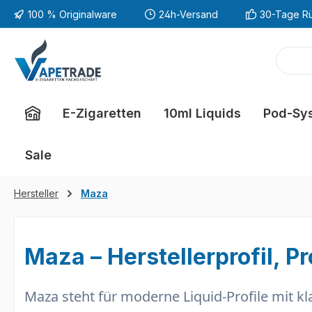
100 % Originalware
24h-Versand
30-Tage R
m Hauptinhalt springen
Zur Suche springen
Zur Hauptnavigation springen
E-Zigaretten
10ml Liquids
Pod-Sy
Sale
Hersteller
Maza
Maza – Herstellerprofil, P
Maza steht für moderne Liquid-Profile mit
kl