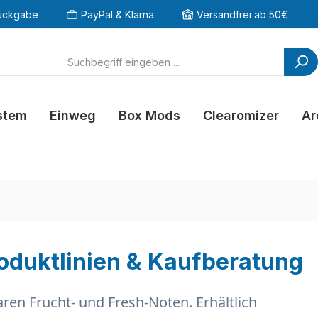
ückgabe
PayPal & Klarna
Versandfrei ab 50€
stem
Einweg
Box Mods
Clearomizer
Ar
roduktlinien & Kaufberatung
aren Frucht- und Fresh-Noten
. Erhältlich