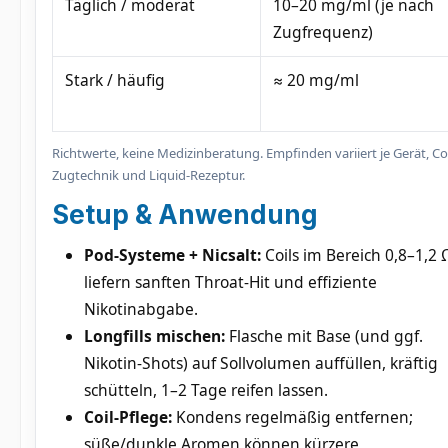
Täglich / moderat
10–20 mg/ml (je nach
Zugfrequenz)
Stark / häufig
≈ 20 mg/ml
Richtwerte, keine Medizinberatung. Empfinden variiert je Gerät, Coi
Zugtechnik und Liquid-Rezeptur.
Setup & Anwendung
Pod-Systeme + Nicsalt:
Coils im Bereich 0,8–1,2 
liefern sanften Throat-Hit und effiziente
Nikotinabgabe.
Longfills mischen:
Flasche mit Base (und ggf.
Nikotin-Shots) auf Sollvolumen auffüllen, kräftig
schütteln, 1–2 Tage reifen lassen.
Coil-Pflege:
Kondens regelmäßig entfernen;
süße/dunkle Aromen können kürzere