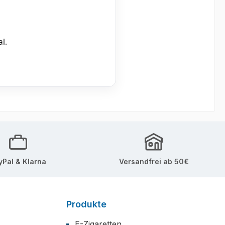
l.
yPal & Klarna
Versandfrei ab 50€
Produkte
E-Zigaretten