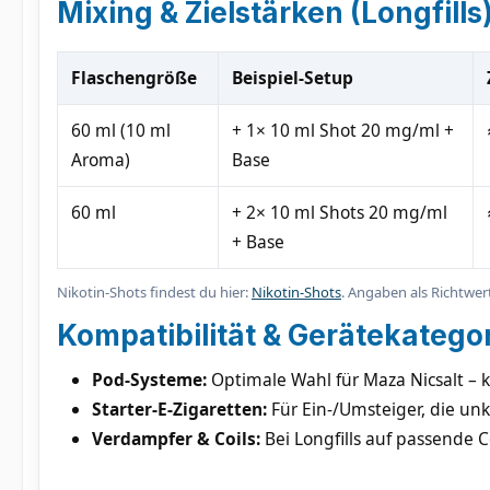
Mixing & Zielstärken (Longfills
Flaschengröße
Beispiel-Setup
60 ml (10 ml
+ 1× 10 ml Shot 20 mg/ml +
Aroma)
Base
60 ml
+ 2× 10 ml Shots 20 mg/ml
+ Base
Nikotin-Shots findest du hier:
Nikotin-Shots
. Angaben als Richtwer
Kompatibilität & Gerätekatego
Pod-Systeme:
Optimale Wahl für Maza Nicsalt – k
Starter-E-Zigaretten:
Für Ein-/Umsteiger, die unk
Verdampfer & Coils:
Bei Longfills auf passende 