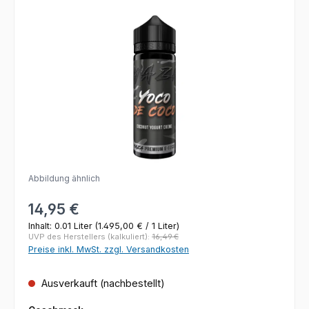
Bildergalerie überspringen
Abbildung ähnlich
Regulärer Preis:
14,95 €
Inhalt:
0.01 Liter
(1.495,00 € / 1 Liter)
UVP des Herstellers (kalkuliert):
16,49 €
Preise inkl. MwSt. zzgl. Versandkosten
Ausverkauft (nachbestellt)