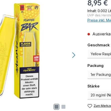
Regulärer Pr
8,95 €
Inhalt:
0.002 Li
UVP des Herstel
Preise inkl. M
Ausverkauf
Geschmack
aus
Packung
auswä
Stärke
Zum Merkze