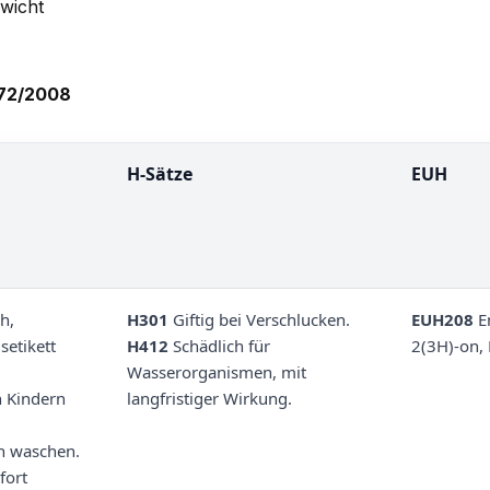
wicht
272/2008
H-Sätze
EUH
ch,
H301
Giftig bei Verschlucken.
EUH208
En
etikett
H412
Schädlich für
2(3H)-on, 
Wasserorganismen, mit
n Kindern
langfristiger Wirkung.
h waschen.
fort