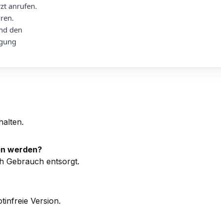
zt anrufen.
ren.
end den
rgung
halten.
den werden?
ch Gebrauch entsorgt.
tinfreie Version.