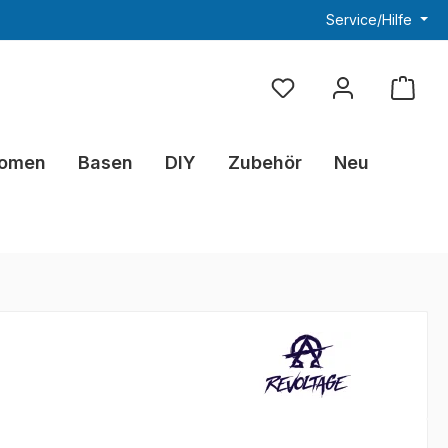
Service/Hilfe
Du hast 0 Produkte au
omen
Basen
DIY
Zubehör
Neu