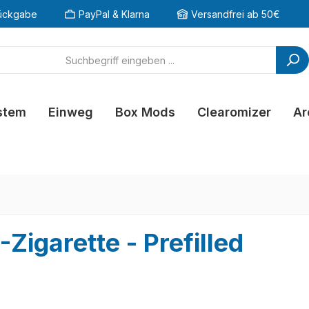
ückgabe
PayPal & Klarna
Versandfrei ab 50€
stem
Einweg
Box Mods
Clearomizer
Ar
Zigarette - Prefilled