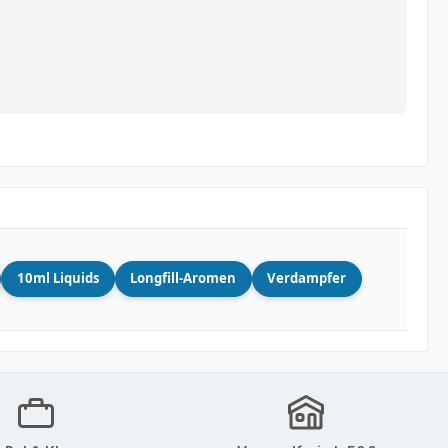
10ml Liquids
Longfill-Aromen
Verdampfer