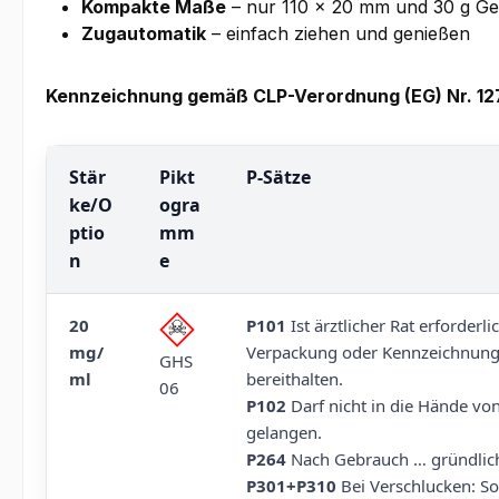
Kompakte Maße
– nur 110 × 20 mm und 30 g Ge
Zugautomatik
– einfach ziehen und genießen
Kennzeichnung gemäß CLP-Verordnung (EG) Nr. 1
Stär
Pikt
P-Sätze
ke/O
ogra
ptio
mm
n
e
20
P101
Ist ärztlicher Rat erforderli
mg/
Verpackung oder Kennzeichnungs
GHS
ml
bereithalten.
06
P102
Darf nicht in die Hände vo
gelangen.
P264
Nach Gebrauch … gründlic
P301+P310
Bei Verschlucken: So