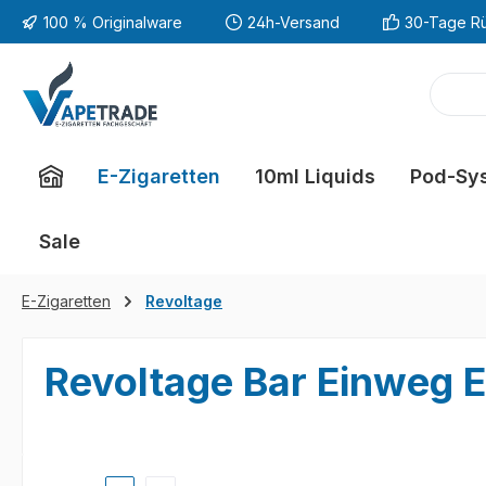
100 % Originalware
24h-Versand
30-Tage R
m Hauptinhalt springen
Zur Suche springen
Zur Hauptnavigation springen
E-Zigaretten
10ml Liquids
Pod-Sy
Sale
E-Zigaretten
Revoltage
Revoltage Bar Einweg E-