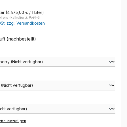
eis:
ter
(4.475,00 € / 1 Liter)
lers (kalkuliert):
9,49 €
wSt. zzgl. Versandkosten
t (nachbestellt)
auswählen
wählen
hlen
ttel hinzufügen