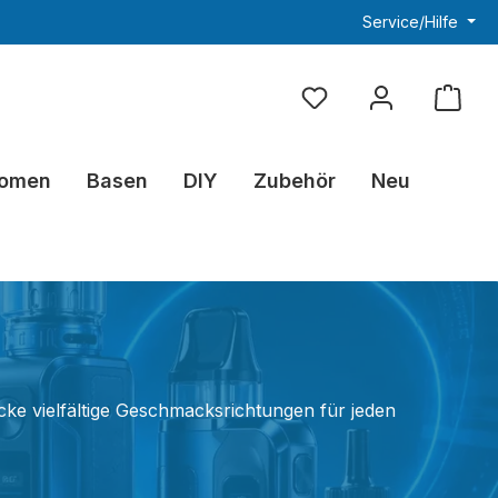
Service/Hilfe
Du hast 0 Produkte au
omen
Basen
DIY
Zubehör
Neu
ecke vielfältige Geschmacksrichtungen für jeden