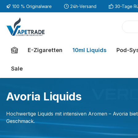
100 % Originalware
24h-Versand
30-Tage R
m Hauptinhalt springen
Zur Suche springen
Zur Hauptnavigation springen
E-Zigaretten
10ml Liquids
Pod-Sy
Sale
Avoria Liquids
Hochwertige Liquids mit intensiven Aromen – Avoria biet
Geschmack.