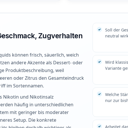
Soll der Ge
 Geschmack, Zugverhalten
neutral wir
uids können frisch, säuerlich, weich
etzen andere Akzente als Dessert- oder
Wird klassis
Variante ge
ige Produktbeschreibung, weil
Beeren oder Zitrus den Gesamteindruck
riff im Sortennamen.
Welche Stär
es Nikotin und Nikotinsalz
nur zur bis
rden häufig in unterschiedlichen
tem mit geringer bis moderater
eneres Setup. Die konkrete
Arbeitet d
s bleiben deshalb wichtiger als