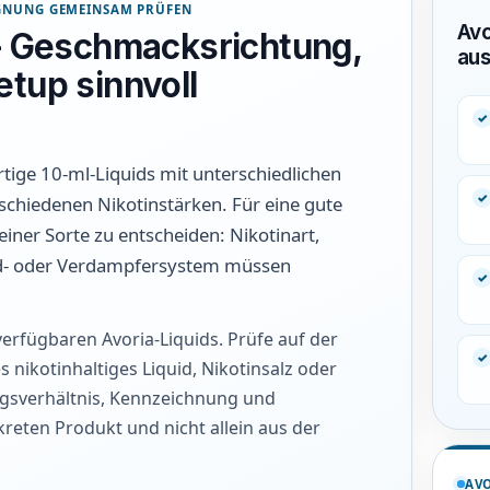
EIGNUNG GEMEINSAM PRÜFEN
Avo
 – Geschmacksrichtung,
au
tup sinnvoll
rtige 10-ml-Liquids mit unterschiedlichen
chiedenen Nikotinstärken. Für eine gute
ner Sorte zu entscheiden: Nikotinart,
od- oder Verdampfersystem müssen
verfügbaren Avoria-Liquids. Prüfe auf der
s nikotinhaltiges Liquid, Nikotinsalz oder
ungsverhältnis, Kennzeichnung und
eten Produkt und nicht allein aus der
AVO