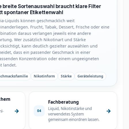
e breite Sortenauswahl braucht klare Filter
tt spontaner Etikettenwahl
ia-Liquids können geschmacklich weit
inanderliegen. Frucht, Tabak, Dessert, Frische oder eine
ination daraus verlangen jeweils eine andere
rtung. Wer zusätzlich Nikotinart und Stärke
cksichtigt, kann deutlich gezielter auswählen und
eidet, dass ein passender Geschmack in einer
assenden Konzentration oder einem ungeeigneten
t landet.
schmacksfamilie
Nikotinform
Stärke
Geräteleistung
schem
Fachberatung
Liquid, Nikotinstärke und
→
→
04
l-
verwendetes System
gemeinsam einordnen lassen.