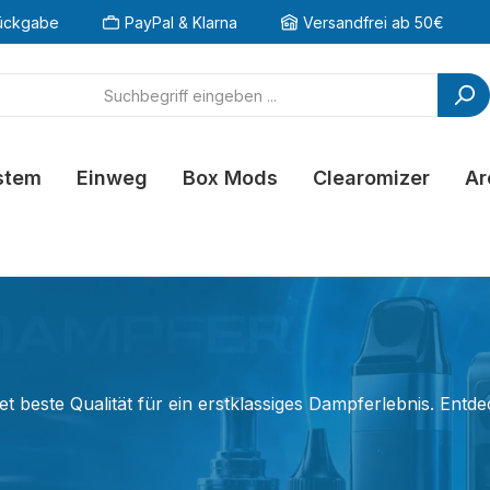
ückgabe
PayPal & Klarna
Versandfrei ab 50€
stem
Einweg
Box Mods
Clearomizer
Ar
et beste Qualität für ein erstklassiges Dampferlebnis. Entd