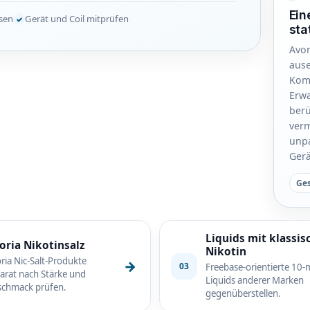
Ein
esen
Gerät und Coil mitprüfen
sta
Avor
ause
Komb
Erwa
berü
verm
unp
Gerä
Ge
Liquids mit klassi
oria Nikotinsalz
Nikotin
ria Nic-Salt-Produkte
→
03
Freebase-orientierte 10-m
arat nach Stärke und
Liquids anderer Marken
chmack prüfen.
gegenüberstellen.