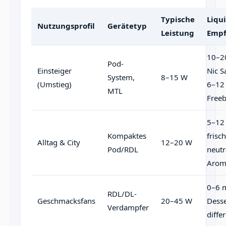
Typische
Liqui
Nutzungsprofil
Gerätetyp
Leistung
Empf
10–2
Pod-
Einsteiger
Nic S
System,
8–15 W
(Umstieg)
6–12
MTL
Free
5–12
Kompaktes
frisc
Alltag & City
12–20 W
Pod/RDL
neutr
Arom
0–6 
RDL/DL-
Geschmacksfans
20–45 W
Desse
Verdampfer
diffe