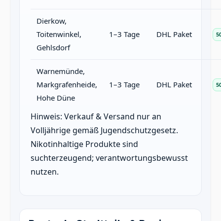
Dierkow,
Toitenwinkel,
1–3 Tage
DHL Paket
5
Gehlsdorf
Warnemünde,
Markgrafenheide,
1–3 Tage
DHL Paket
5
Hohe Düne
Hinweis: Verkauf & Versand nur an
Volljährige gemäß Jugendschutzgesetz.
Nikotinhaltige Produkte sind
suchterzeugend; verantwortungsbewusst
nutzen.