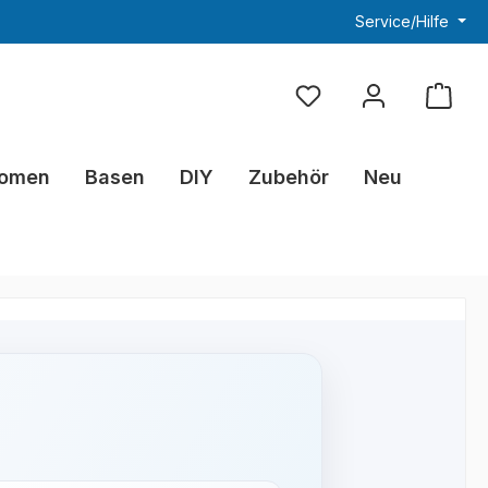
Service/Hilfe
Du hast 0 Produkte au
omen
Basen
DIY
Zubehör
Neu