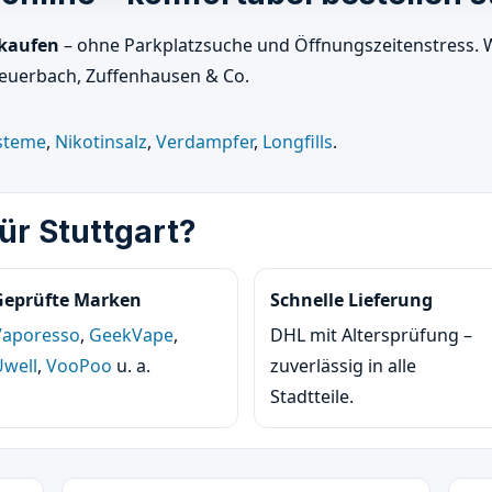
 kaufen
– ohne Parkplatzsuche und Öffnungszeitenstress. Wir
Feuerbach, Zuffenhausen & Co.
steme
,
Nikotinsalz
,
Verdampfer
,
Longfills
.
r Stuttgart?
Geprüfte Marken
Schnelle Lieferung
Vaporesso
,
GeekVape
,
DHL mit Altersprüfung –
Uwell
,
VooPoo
u. a.
zuverlässig in alle
Stadtteile.