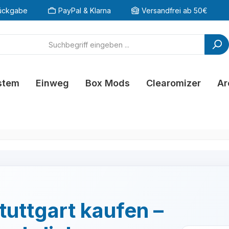
ückgabe
PayPal & Klarna
Versandfrei ab 50€
stem
Einweg
Box Mods
Clearomizer
Ar
tuttgart kaufen –