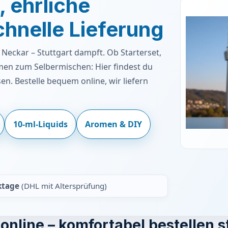
 ehrliche
chnelle Lieferung
Neckar – Stuttgart dampft. Ob Starterset,
n zum Selbermischen: Hier findest du
sen. Bestelle bequem online, wir liefern
10-ml-Liquids
Aromen & DIY
ktage
(DHL mit Altersprüfung)
online – komfortabel bestellen s