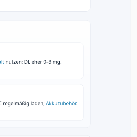
lt
nutzen; DL eher 0–3 mg.
C regelmäßig laden;
Akkuzubehör
.