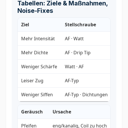
Tabellen: Ziele & Maßnahmen,
Noise-Fixes
Ziel
Stellschraube
Akti
Mehr Intensität
AF · Watt
AF le
Mehr Dichte
AF · Drip Tip
AF öf
Weniger Schärfe
Watt · AF
–1–2 
Leiser Zug
AF-Typ
Hone
Weniger Siffen
AF-Typ · Dichtungen
Top-A
Geräusch
Ursache
Fix
Pfeifen
eng/kanalig, Coil zu hoch
AF 