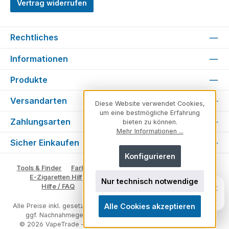
Vertrag widerrufen
Rechtliches
Informationen
Produkte
Versandarten
Diese Website verwendet Cookies,
um eine bestmögliche Erfahrung
Zahlungsarten
bieten zu können.
Mehr Informationen ...
Sicher Einkaufen
Konfigurieren
Tools & Finder
Farben & Varianten
Geschmack suchen
E-Zigaretten Hilfe
Fachberater
Vape Ratgeber
Nur technisch notwendige
Fragen zu unserem Sortiment? Ich
×
Hilfe / FAQ
Glossar
Impressum
Kontakt
helfe dir weiter.
Persönlich. Direkt. Hilfreich.
Alle Cookies akzeptieren
Alle Preise inkl. gesetzl. Mehrwertsteuer zzgl.
Versandkosten
und
ggf. Nachnahmegebühren, wenn nicht anders angegeben.
© 2026 VapeTrade – E-Zigaretten & Vape Shop - Alle Rechte