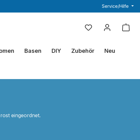
Service/Hilfe
Du hast 0 Produkte au
omen
Basen
DIY
Zubehör
Neu
Frost eingeordnet.