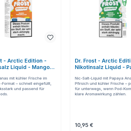
t - Arctic Edition -
Dr. Frost - Arctic Edit
salz Liquid - Mango
Nikotinsalz Liquid - 
le Ice
Pineapple Peach
nas mit kühler Frische im
Nic-Salt-Liquid mit Papaya An
-Format – schnell eingefüllt,
Pfirsich und kühler Frische – p
sstark und passend für
für unterwegs, wenn Pod-Kom
Pods.
klare Aromawirkung zählen.
r Preis:
Regulärer Preis:
10,95 €