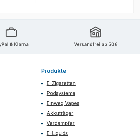
yPal & Klarna
Versandfrei ab 50€
Produkte
E-Zigaretten
Podsysteme
Einweg Vapes
Akkuträger
Verdampfer
E-Liquids