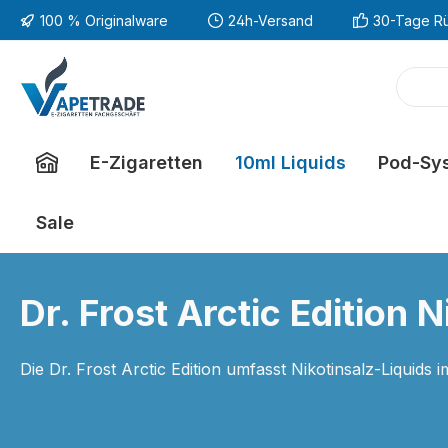
100 % Originalware
24h-Versand
30-Tage R
m Hauptinhalt springen
Zur Suche springen
Zur Hauptnavigation springen
E-Zigaretten
10ml Liquids
Pod-Sy
Sale
Dr. Frost Arctic Edition 
Die Dr. Frost Arctic Edition umfasst Nikotinsalz-Liquids 