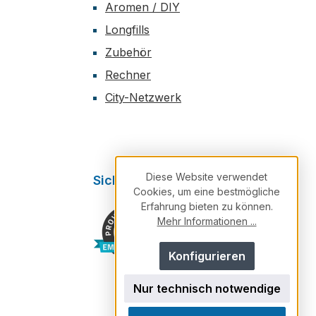
Aromen / DIY
Longfills
Zubehör
Rechner
City-Netzwerk
Diese Website verwendet
Sicher Einkaufen
Cookies, um eine bestmögliche
Erfahrung bieten zu können.
Mehr Informationen ...
Konfigurieren
×
Fragen zu unserem Sortiment?
Ich helfe dir weiter.
Nur technisch notwendige
Persönlich. Direkt. Hilfreich.