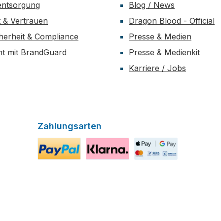
entsorgung
Blog / News
t & Vertrauen
Dragon Blood - Official
herheit & Compliance
Presse & Medien
t mit BrandGuard
Presse & Medienkit
Karriere / Jobs
Zahlungsarten
PayPal Zahlung
Klarna Zahlung
Zahlungsarten