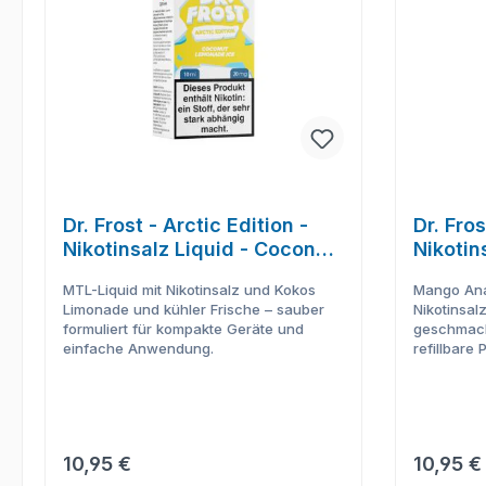
Dr. Frost - Arctic Edition -
Dr. Fros
Nikotinsalz Liquid - Coconut
Nikotin
Lemonade Ice
Pineapp
MTL-Liquid mit Nikotinsalz und Kokos
Mango Ana
Limonade und kühler Frische – sauber
Nikotinsalz
formuliert für kompakte Geräte und
geschmack
einfache Anwendung.
refillbare 
Regulärer Preis:
Reguläre
10,95 €
10,95 €