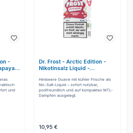
ion -
Dr. Frost - Arctic Edition -
Papaya
Nikotinsalz Liquid -
Raspberry Guava
anas
Himbeere Guave mit kühler Frische als
raktisch
Nic-Salt-Liquid – sofort nutzbar,
fort und
podfreundlich und auf kompaktes MTL-
Dampfen ausgelegt.
Regulärer Preis:
10,95 €